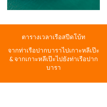
ตารางเวลาเรือสปีด
โบ้ท
จากท่าเรือปากบาราไปเกาะหลีเป๊ะ
& จากเกาะหลีเป๊ะไปยังท่าเรือปาก
บารา