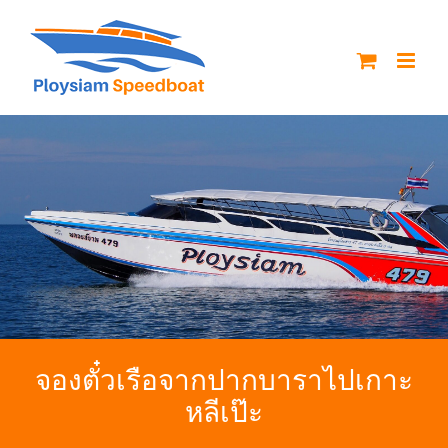
Skip
to
content
จองตั๋วเรือจากปากบาราไปเกาะ
หลีเป๊ะ